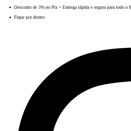
Ir
Desconto de 3% no Pix + Entrega rápida e segura para todo o B
para
Fique por dentro
o
conteúdo