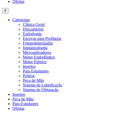
Ofertas
X
Categorias
Clínica Geral
Descartáveis
Endodontia
Escovas para Profilaxia
Fotopolimerizador
Implantodontia
Microaplicadores
Motor Endodôntico
Motor Elétrico
Insertos
Para Estudantes
Prótese
Peça de Mão
Sistema de Lubrificação
Sistema de Obturação
Insertos
Peça de Mão
Para Estudantes
Ofertas