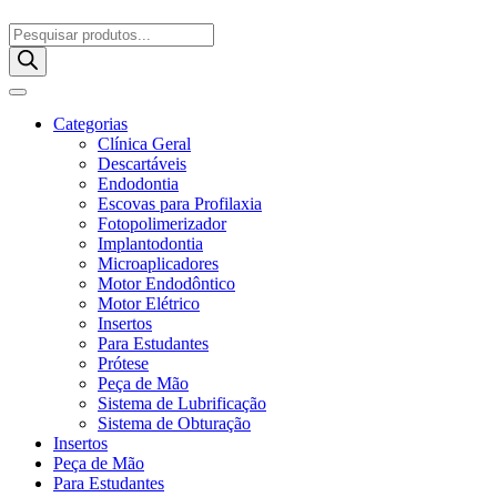
Pesquisar
produtos
Categorias
Clínica Geral
Descartáveis
Endodontia
Escovas para Profilaxia
Fotopolimerizador
Implantodontia
Microaplicadores
Motor Endodôntico
Motor Elétrico
Insertos
Para Estudantes
Prótese
Peça de Mão
Sistema de Lubrificação
Sistema de Obturação
Insertos
Peça de Mão
Para Estudantes