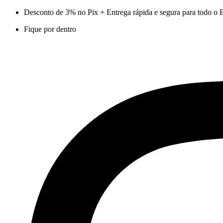
Ir
Desconto de 3% no Pix + Entrega rápida e segura para todo o B
para
Fique por dentro
o
conteúdo