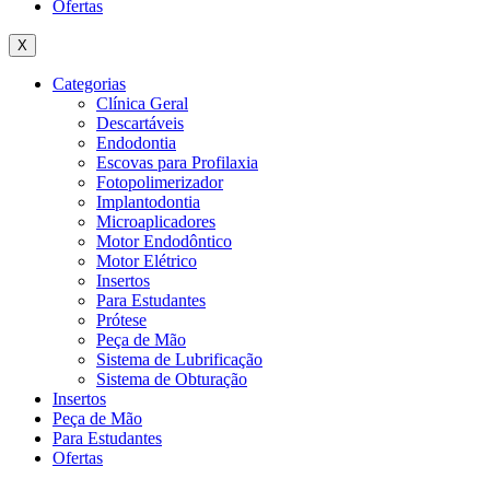
Ofertas
X
Categorias
Clínica Geral
Descartáveis
Endodontia
Escovas para Profilaxia
Fotopolimerizador
Implantodontia
Microaplicadores
Motor Endodôntico
Motor Elétrico
Insertos
Para Estudantes
Prótese
Peça de Mão
Sistema de Lubrificação
Sistema de Obturação
Insertos
Peça de Mão
Para Estudantes
Ofertas