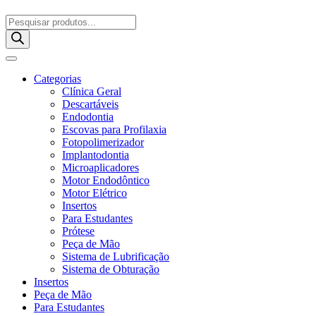
Pesquisar
produtos
Categorias
Clínica Geral
Descartáveis
Endodontia
Escovas para Profilaxia
Fotopolimerizador
Implantodontia
Microaplicadores
Motor Endodôntico
Motor Elétrico
Insertos
Para Estudantes
Prótese
Peça de Mão
Sistema de Lubrificação
Sistema de Obturação
Insertos
Peça de Mão
Para Estudantes