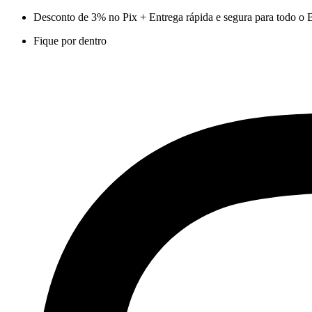
Ir
Desconto de 3% no Pix + Entrega rápida e segura para todo o B
para
Fique por dentro
o
conteúdo