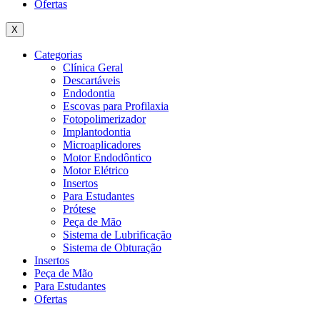
Ofertas
X
Categorias
Clínica Geral
Descartáveis
Endodontia
Escovas para Profilaxia
Fotopolimerizador
Implantodontia
Microaplicadores
Motor Endodôntico
Motor Elétrico
Insertos
Para Estudantes
Prótese
Peça de Mão
Sistema de Lubrificação
Sistema de Obturação
Insertos
Peça de Mão
Para Estudantes
Ofertas