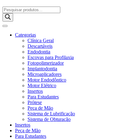
Pesquisar
produtos
Categorias
Clínica Geral
Descartáveis
Endodontia
Escovas para Profilaxia
Fotopolimerizador
Implantodontia
Microaplicadores
Motor Endodôntico
Motor Elétrico
Insertos
Para Estudantes
Prótese
Peça de Mão
Sistema de Lubrificação
Sistema de Obturação
Insertos
Peça de Mão
Para Estudantes