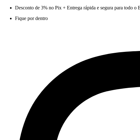
Ir
Desconto de 3% no Pix + Entrega rápida e segura para todo o B
para
Fique por dentro
o
conteúdo