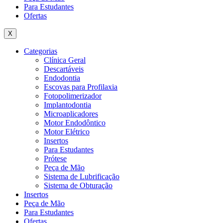
Para Estudantes
Ofertas
X
Categorias
Clínica Geral
Descartáveis
Endodontia
Escovas para Profilaxia
Fotopolimerizador
Implantodontia
Microaplicadores
Motor Endodôntico
Motor Elétrico
Insertos
Para Estudantes
Prótese
Peça de Mão
Sistema de Lubrificação
Sistema de Obturação
Insertos
Peça de Mão
Para Estudantes
Ofertas