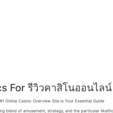
cs For รีวิวคาสิโนออนไล
#1 Online Casino Overview Site is Your Essential Guide
ting blend of amusement, strategy, and the particular likelih