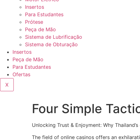
Insertos
Para Estudantes
Prótese
Peça de Mão
Sistema de Lubrificação
Sistema de Obturação
Insertos
Peça de Mão
Para Estudantes
Ofertas
X
Four Simple Tacti
Unlocking Trust & Enjoyment: Why Thailand’s 
The field of online casinos offers an exhilara