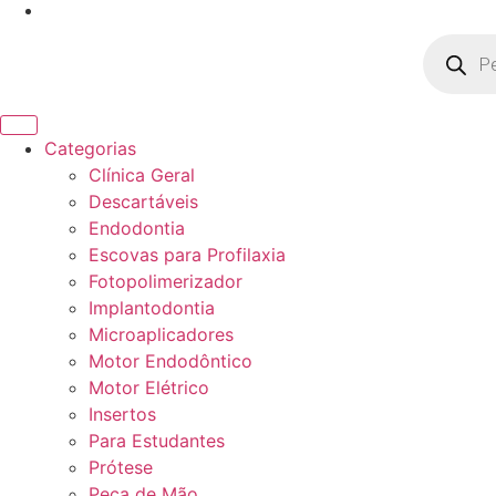
Pesquisa
produto
Categorias
Clínica Geral
Descartáveis
Endodontia
Escovas para Profilaxia
Fotopolimerizador
Implantodontia
Microaplicadores
Motor Endodôntico
Motor Elétrico
Insertos
Para Estudantes
Prótese
Peça de Mão