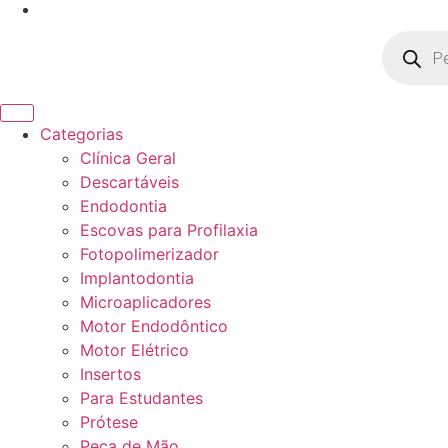
Pesquisa
produto
Categorias
Clínica Geral
Descartáveis
Endodontia
Escovas para Profilaxia
Fotopolimerizador
Implantodontia
Microaplicadores
Motor Endodôntico
Motor Elétrico
Insertos
Para Estudantes
Prótese
Peça de Mão