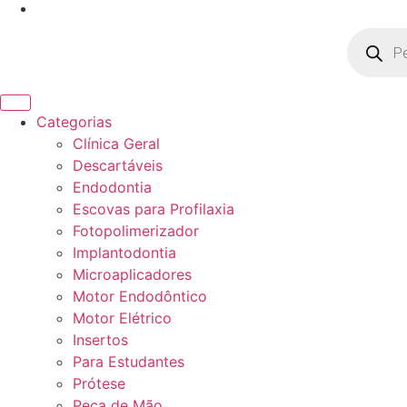
Pesquisa
produto
Categorias
Clínica Geral
Descartáveis
Endodontia
Escovas para Profilaxia
Fotopolimerizador
Implantodontia
Microaplicadores
Motor Endodôntico
Motor Elétrico
Insertos
Para Estudantes
Prótese
Peça de Mão