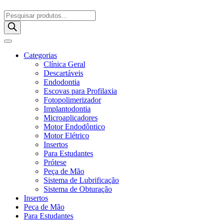
Pesquisar
produtos
Categorias
Clínica Geral
Descartáveis
Endodontia
Escovas para Profilaxia
Fotopolimerizador
Implantodontia
Microaplicadores
Motor Endodôntico
Motor Elétrico
Insertos
Para Estudantes
Prótese
Peça de Mão
Sistema de Lubrificação
Sistema de Obturação
Insertos
Peça de Mão
Para Estudantes