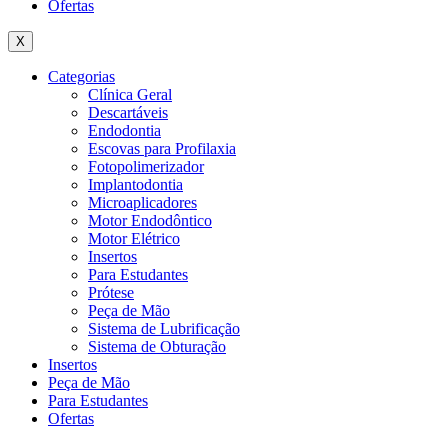
Ofertas
X
Categorias
Clínica Geral
Descartáveis
Endodontia
Escovas para Profilaxia
Fotopolimerizador
Implantodontia
Microaplicadores
Motor Endodôntico
Motor Elétrico
Insertos
Para Estudantes
Prótese
Peça de Mão
Sistema de Lubrificação
Sistema de Obturação
Insertos
Peça de Mão
Para Estudantes
Ofertas