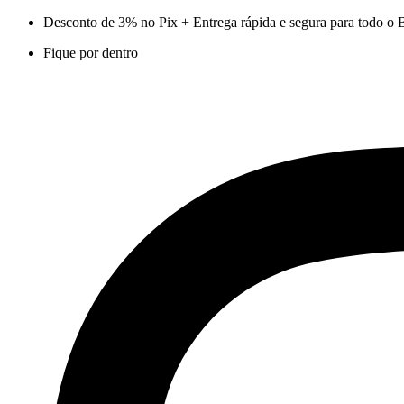
Ir
Desconto de 3% no Pix + Entrega rápida e segura para todo o B
para
Fique por dentro
o
conteúdo