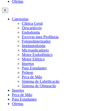
Ofertas
X
Categorias
Clínica Geral
Descartáveis
Endodontia
Escovas para Profilaxia
Fotopolimerizador
Implantodontia
Microaplicadores
Motor Endodôntico
Motor Elétrico
Insertos
Para Estudantes
Prótese
Peça de Mão
Sistema de Lubrificação
Sistema de Obturação
Insertos
Peça de Mão
Para Estudantes
Ofertas