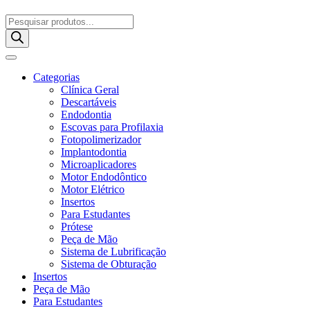
Pesquisar
produtos
Categorias
Clínica Geral
Descartáveis
Endodontia
Escovas para Profilaxia
Fotopolimerizador
Implantodontia
Microaplicadores
Motor Endodôntico
Motor Elétrico
Insertos
Para Estudantes
Prótese
Peça de Mão
Sistema de Lubrificação
Sistema de Obturação
Insertos
Peça de Mão
Para Estudantes