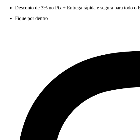
Ir
Desconto de 3% no Pix + Entrega rápida e segura para todo o B
para
Fique por dentro
o
conteúdo