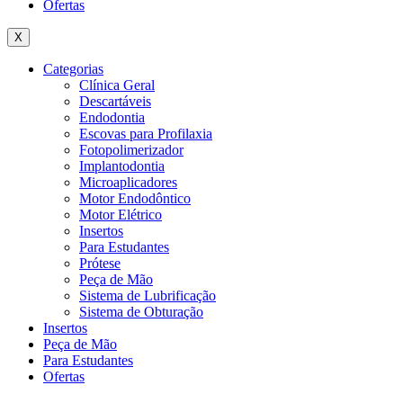
Ofertas
X
Categorias
Clínica Geral
Descartáveis
Endodontia
Escovas para Profilaxia
Fotopolimerizador
Implantodontia
Microaplicadores
Motor Endodôntico
Motor Elétrico
Insertos
Para Estudantes
Prótese
Peça de Mão
Sistema de Lubrificação
Sistema de Obturação
Insertos
Peça de Mão
Para Estudantes
Ofertas