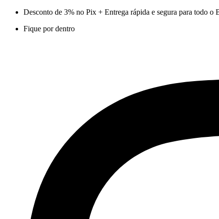
Ir
Desconto de 3% no Pix + Entrega rápida e segura para todo o B
para
Fique por dentro
o
conteúdo