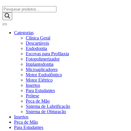
Pesquisar
produtos
Categorias
Clínica Geral
Descartáveis
Endodontia
Escovas para Profilaxia
Fotopolimerizador
Implantodontia
Microaplicadores
Motor Endodôntico
Motor Elétrico
Insertos
Para Estudantes
Prótese
Peça de Mão
Sistema de Lubrificação
Sistema de Obturação
Insertos
Peça de Mão
Para Estudantes