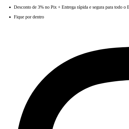
Ir
Desconto de 3% no Pix + Entrega rápida e segura para todo o B
para
Fique por dentro
o
conteúdo