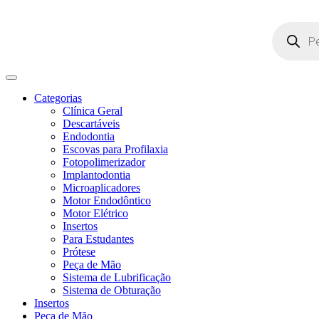
Pesquisar
produtos
Categorias
Clínica Geral
Descartáveis
Endodontia
Escovas para Profilaxia
Fotopolimerizador
Implantodontia
Microaplicadores
Motor Endodôntico
Motor Elétrico
Insertos
Para Estudantes
Prótese
Peça de Mão
Sistema de Lubrificação
Sistema de Obturação
Insertos
Peça de Mão