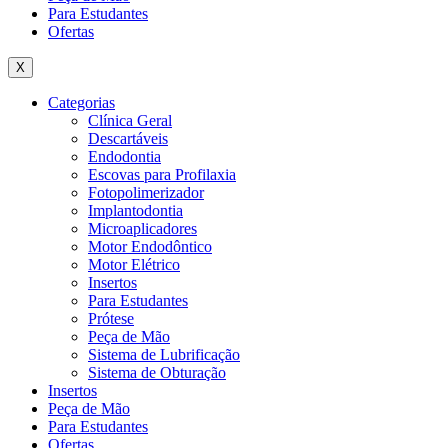
Para Estudantes
Ofertas
X
Categorias
Clínica Geral
Descartáveis
Endodontia
Escovas para Profilaxia
Fotopolimerizador
Implantodontia
Microaplicadores
Motor Endodôntico
Motor Elétrico
Insertos
Para Estudantes
Prótese
Peça de Mão
Sistema de Lubrificação
Sistema de Obturação
Insertos
Peça de Mão
Para Estudantes
Ofertas