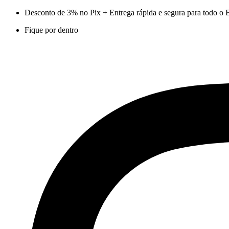
Ir
Desconto de 3% no Pix + Entrega rápida e segura para todo o B
para
Fique por dentro
o
conteúdo