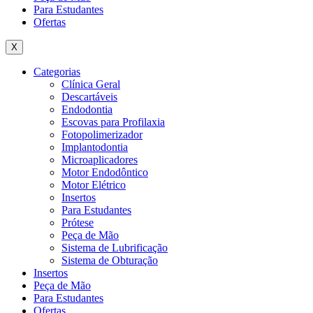
Para Estudantes
Ofertas
X
Categorias
Clínica Geral
Descartáveis
Endodontia
Escovas para Profilaxia
Fotopolimerizador
Implantodontia
Microaplicadores
Motor Endodôntico
Motor Elétrico
Insertos
Para Estudantes
Prótese
Peça de Mão
Sistema de Lubrificação
Sistema de Obturação
Insertos
Peça de Mão
Para Estudantes
Ofertas