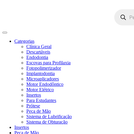
Pesquisar
produtos
Categorias
Clínica Geral
Descartáveis
Endodontia
Escovas para Profilaxia
Fotopolimerizador
Implantodontia
Microaplicadores
Motor Endodôntico
Motor Elétrico
Insertos
Para Estudantes
Prótese
Peça de Mão
Sistema de Lubrificação
Sistema de Obturação
Insertos
Peça de Mão