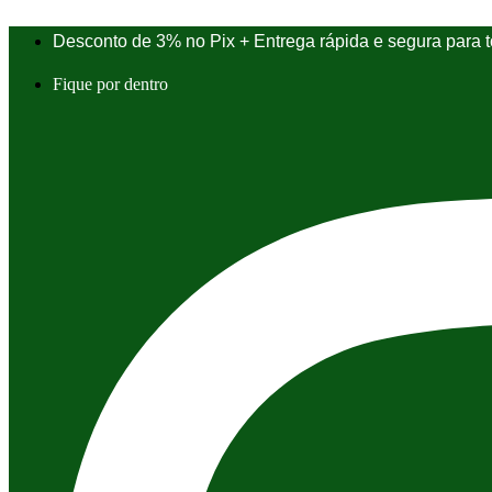
Ir
para
Desconto de 3% no Pix + Entrega rápida e segura para to
o
conteúdo
Fique por dentro