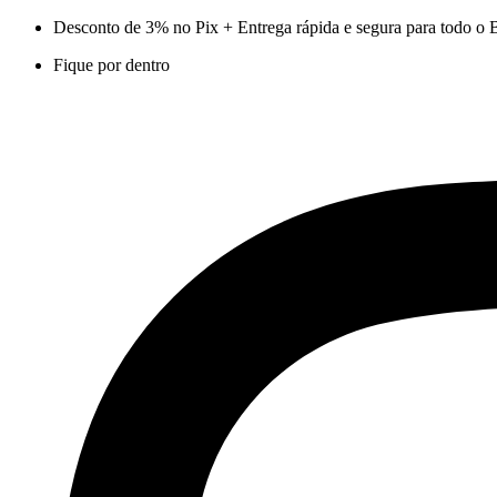
Ir
Desconto de 3% no Pix + Entrega rápida e segura para todo o B
para
Fique por dentro
o
conteúdo