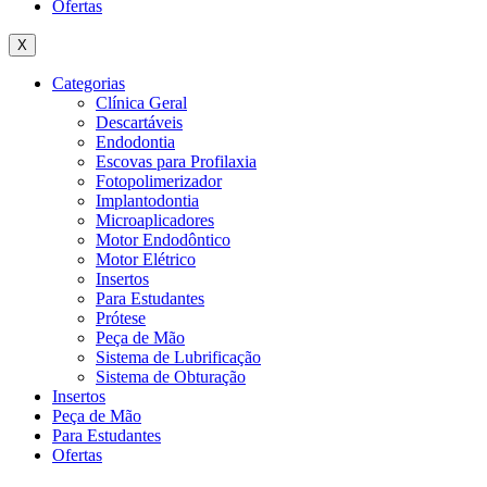
Ofertas
X
Categorias
Clínica Geral
Descartáveis
Endodontia
Escovas para Profilaxia
Fotopolimerizador
Implantodontia
Microaplicadores
Motor Endodôntico
Motor Elétrico
Insertos
Para Estudantes
Prótese
Peça de Mão
Sistema de Lubrificação
Sistema de Obturação
Insertos
Peça de Mão
Para Estudantes
Ofertas