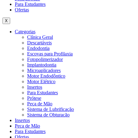
Para Estudantes
Ofertas
X
Categorias
Clínica Geral
Descartáveis
Endodontia
Escovas para Profilaxia
Fotopolimerizador
Implantodontia
Microaplicadores
Motor Endodôntico
Motor Elétrico
Insertos
Para Estudantes
Prótese
Peça de Mão
Sistema de Lubrificação
Sistema de Obturação
Insertos
Peça de Mão
Para Estudantes
Ofertas