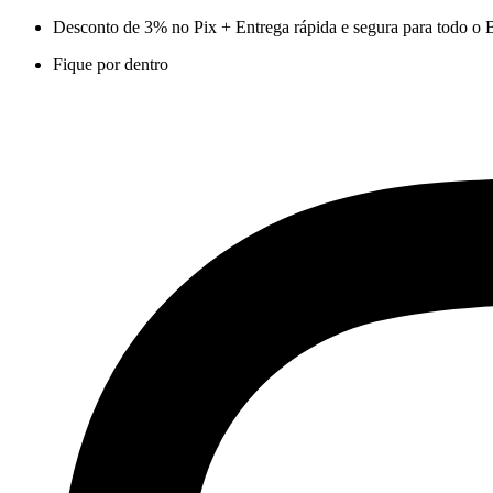
Ir
Desconto de 3% no Pix + Entrega rápida e segura para todo o B
para
Fique por dentro
o
conteúdo