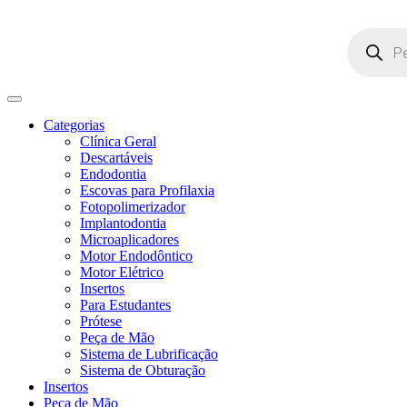
Pesquisar
produtos
Categorias
Clínica Geral
Descartáveis
Endodontia
Escovas para Profilaxia
Fotopolimerizador
Implantodontia
Microaplicadores
Motor Endodôntico
Motor Elétrico
Insertos
Para Estudantes
Prótese
Peça de Mão
Sistema de Lubrificação
Sistema de Obturação
Insertos
Peça de Mão