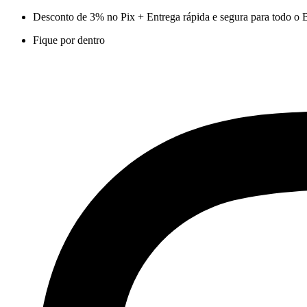
Ir
Desconto de 3% no Pix + Entrega rápida e segura para todo o B
para
Fique por dentro
o
conteúdo