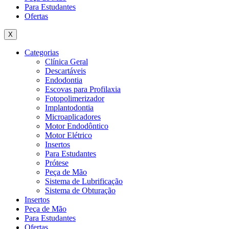
Para Estudantes
Ofertas
X
Categorias
Clínica Geral
Descartáveis
Endodontia
Escovas para Profilaxia
Fotopolimerizador
Implantodontia
Microaplicadores
Motor Endodôntico
Motor Elétrico
Insertos
Para Estudantes
Prótese
Peça de Mão
Sistema de Lubrificação
Sistema de Obturação
Insertos
Peça de Mão
Para Estudantes
Ofertas