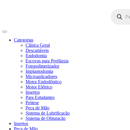
Pesquisar
produtos
Categorias
Clínica Geral
Descartáveis
Endodontia
Escovas para Profilaxia
Fotopolimerizador
Implantodontia
Microaplicadores
Motor Endodôntico
Motor Elétrico
Insertos
Para Estudantes
Prótese
Peça de Mão
Sistema de Lubrificação
Sistema de Obturação
Insertos
Peça de Mão