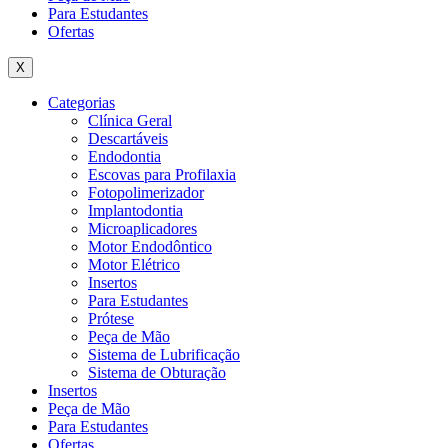
Para Estudantes
Ofertas
X
Categorias
Clínica Geral
Descartáveis
Endodontia
Escovas para Profilaxia
Fotopolimerizador
Implantodontia
Microaplicadores
Motor Endodôntico
Motor Elétrico
Insertos
Para Estudantes
Prótese
Peça de Mão
Sistema de Lubrificação
Sistema de Obturação
Insertos
Peça de Mão
Para Estudantes
Ofertas