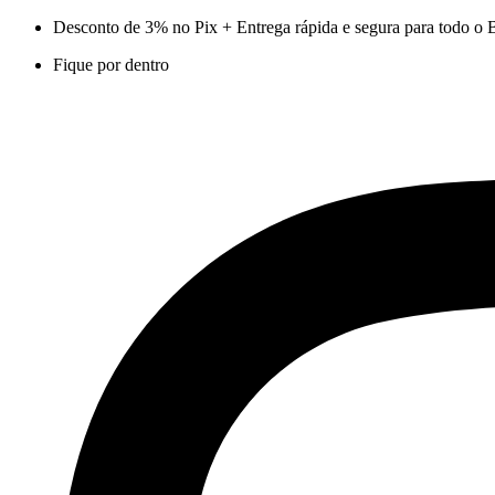
Ir
Desconto de 3% no Pix + Entrega rápida e segura para todo o B
para
Fique por dentro
o
conteúdo