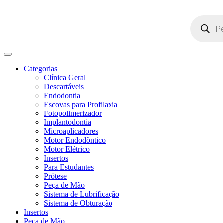
Pesquisar
produtos
Categorias
Clínica Geral
Descartáveis
Endodontia
Escovas para Profilaxia
Fotopolimerizador
Implantodontia
Microaplicadores
Motor Endodôntico
Motor Elétrico
Insertos
Para Estudantes
Prótese
Peça de Mão
Sistema de Lubrificação
Sistema de Obturação
Insertos
Peça de Mão