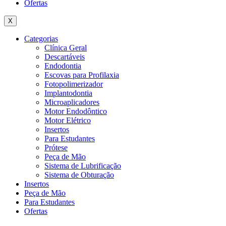
Ofertas
X
Categorias
Clínica Geral
Descartáveis
Endodontia
Escovas para Profilaxia
Fotopolimerizador
Implantodontia
Microaplicadores
Motor Endodôntico
Motor Elétrico
Insertos
Para Estudantes
Prótese
Peça de Mão
Sistema de Lubrificação
Sistema de Obturação
Insertos
Peça de Mão
Para Estudantes
Ofertas