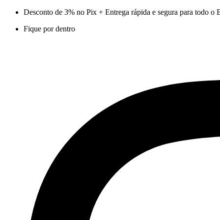
Ir
Desconto de 3% no Pix + Entrega rápida e segura para todo o B
para
Fique por dentro
o
conteúdo