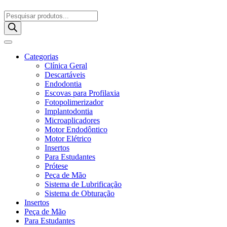
Pesquisar
produtos
Categorias
Clínica Geral
Descartáveis
Endodontia
Escovas para Profilaxia
Fotopolimerizador
Implantodontia
Microaplicadores
Motor Endodôntico
Motor Elétrico
Insertos
Para Estudantes
Prótese
Peça de Mão
Sistema de Lubrificação
Sistema de Obturação
Insertos
Peça de Mão
Para Estudantes