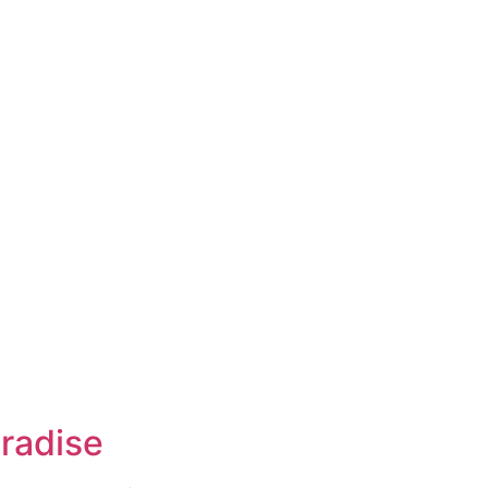
aradise