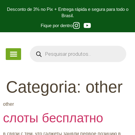
Desconto de 3% no Pix + Entrega rápida e segura para todo o
Brasil.
Fique por dentro
PEÇA DE MÃO
PARA ESTUDANTES
Categoria:
other
other
слоты бесплатно
в связи с тем, что гаджеты заняли первое позицию в