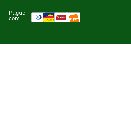
Pague
com